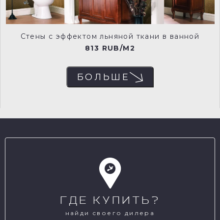
VLT0147
VLT0148
Стены с эффектом льняной ткани в ванной
813 RUB/M2
БОЛЬШЕ
VLT0149
VLT0150
VLT0151
VLT0152
ГДЕ КУПИТЬ?
VLT0153
VLT0154
найди своего дилера