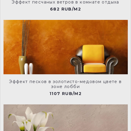
Эффект песчаных ветров в комнате отдыха
682 RUB/M2
VLT0125
VLT0126
VLT0127
VLT0128
Эффект песков в золотисто-медовом цвете в
VLT0129
VLT0130
зоне лобби
1107 RUB/M2
VLT0131
VLT0132