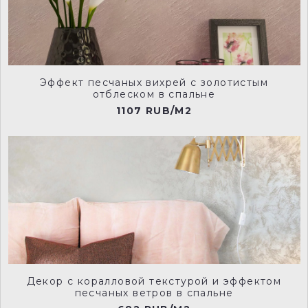
VLT0133
VLT0134
Эффект песчаных вихрей с золотистым
отблеском в спальне
1107 RUB/M2
VLT0135
VLT0136
VLT0137
VLT0138
Декор с коралловой текстурой и эффектом
песчаных ветров в спальне