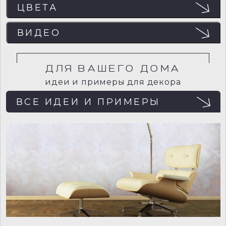
ЦВЕТА
ЦВЕТА
ВИДЕО
Отображение цвета на мониторе может не
совпадать с реальным, поэтому рекомендуем
заказывать пробный образец (выкрас) для точного
определения цвета.
ДЛЯ ВАШЕГО ДОМА
идеи и примеры для декора
ВСЕ ИДЕИ И ПРИМЕРЫ
VLT0121
VLT0122
VLT0123
VLT0124