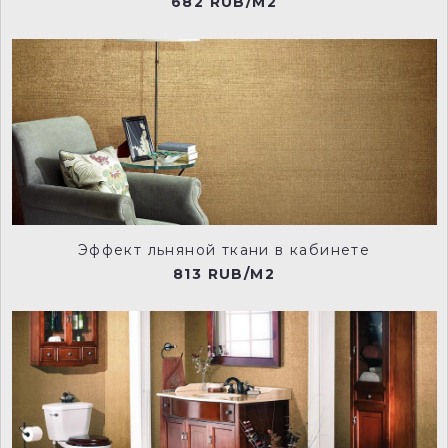
682 RUB/M2
VLT0139
VLT0140
VLT0141
VLT0142
Эффект льняной ткани в кабинете
VLT0143
VLT0144
813 RUB/M2
VLT0145
VLT0146