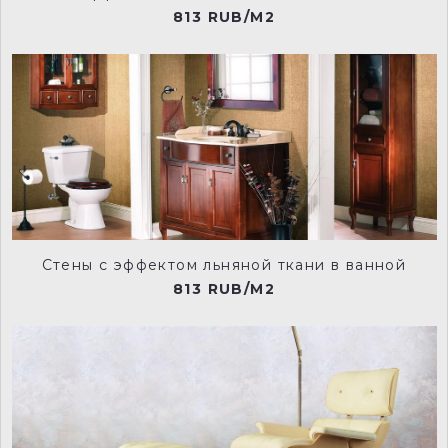
813 RUB/M2
NCP021
NCP022
NCP023
NCP024
Стены с эффектом льняной ткани в ванной
NCP025
NCP028
813 RUB/M2
NCP029
NCP030