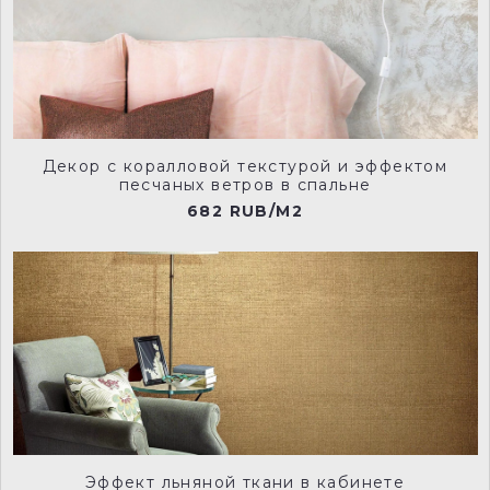
NCP013
NCP014
Декор с коралловой текстурой и эффектом
песчаных ветров в спальне
682 RUB/M2
NCP015
NCP016
NCP017
NCP020
Эффект льняной ткани в кабинете