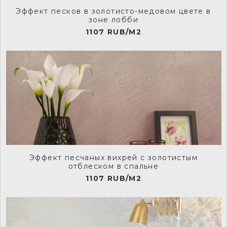
Эффект песков в золотисто-медовом цвете в
зоне лобби
NCP005
NCP006
1107 RUB/M2
NCP007
NCP008
NCP009
NCP010
Эффект песчаных вихрей с золотистым
отблеском в спальне
1107 RUB/M2
NCP011
NCP012