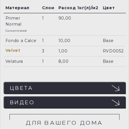
Материал
Слои
Расход 1кг(л)/м2
Цвет
Primer
1
90,00
Normal
Concentrated
Fondo a Calce
1
10,00
Base
Velvet
3
1,00
RVD0052
Velatura
1
8,00
Base
ЦВЕТА
ЦВЕТА
ВИДЕО
Отображение цвета на мониторе может не
совпадать с реальным, поэтому рекомендуем
заказывать пробный образец (выкрас) для точного
определения цвета.
ДЛЯ ВАШЕГО ДОМА