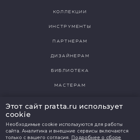
КОЛЛЕКЦИИ
NCP043
NCP044
ИНСТРУМЕНТЫ
ПАРТНЕРАМ
ДИЗАЙНЕРАМ
NCP045
NCP046
БИБЛИОТЕКА
МАСТЕРАМ
NCP047
NCP048
НАШИ КЛИЕНТЫ
Этот сайт pratta.ru использует
cookie
Необходимые cookie используются для работы
сайта. Аналитика и внешние сервисы включаются
NCP049
NCP050
только с вашего согласия.
Подробнее о сборе