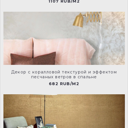
1107 RUB/M2
NCP015
NCP016
NCP017
NCP020
Декор с коралловой текстурой и эффектом
песчаных ветров в спальне
682 RUB/M2
NCP021
NCP022
NCP023
NCP024