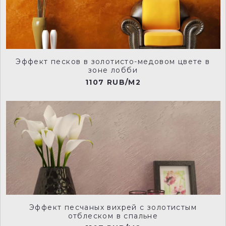
NCP007
NCP008
Эффект песков в золотисто-медовом цвете в
NCP009
NCP010
зоне лобби
1107 RUB/M2
NCP011
NCP012
NCP013
NCP014
Эффект песчаных вихрей с золотистым
отблеском в спальне