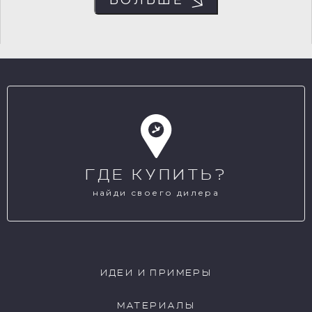
NCP033
NCP034
NCP035
NCP036
ГДЕ КУПИТЬ?
NCP037
NCP038
найди своего дилера
NCP039
NCP040
ИДЕИ И ПРИМЕРЫ
МАТЕРИАЛЫ