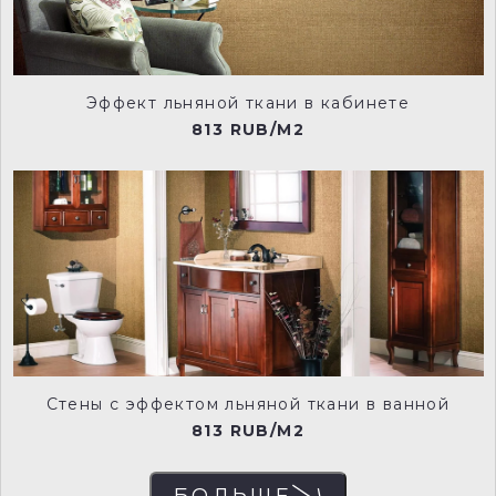
Эффект льняной ткани в кабинете
NCP025
NCP028
813 RUB/M2
NCP029
NCP030
NCP031
NCP032
Стены с эффектом льняной ткани в ванной
813 RUB/M2
БОЛЬШЕ