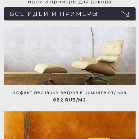
идеи и примеры для декора
ВСЕ ИДЕИ И ПРИМЕРЫ
NCP001
NCP002
NCP003
NCP004
Эффект песчаных ветров в комнате отдыха
682 RUB/M2
NCP005
NCP006