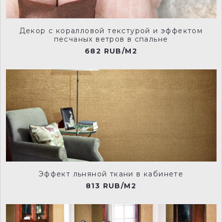
Декор с коралловой текстурой и эффектом
песчаных ветров в спальне
682 RUB/M2
rvd0020
rvd0021
rvd0022
rvd0023
Эффект льняной ткани в кабинете
rvd0024
rvd0025
813 RUB/M2