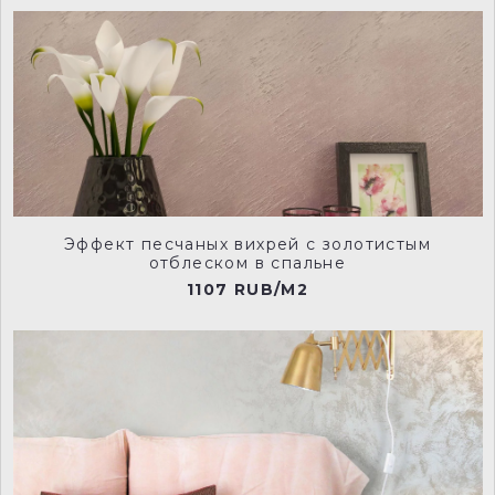
rvd0012
rvd0013
rvd0014
rvd0015
Эффект песчаных вихрей с золотистым
отблеском в спальне
1107 RUB/M2
rvd0016
rvd0017
rvd0018
rvd0019