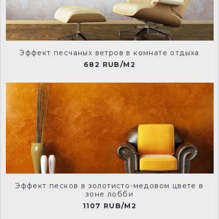
rvd0006
rvd0007
Эффект песчаных ветров в комнате отдыха
682 RUB/M2
rvd0008
rvd0009
rvd0010
rvd0001
Эффект песков в золотисто-медовом цвете в
rvd0002
rvd0011
зоне лобби
1107 RUB/M2