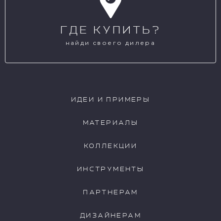
ГДЕ КУПИТЬ?
rvd0034
rvd0035
найди своего дилера
rvd0036
rvd0037
ИДЕИ И ПРИМЕРЫ
МАТЕРИАЛЫ
КОЛЛЕКЦИИ
rvd0038
rvd0039
ИНСТРУМЕНТЫ
ПАРТНЕРАМ
ДИЗАЙНЕРАМ
rvd0040
rvd0041