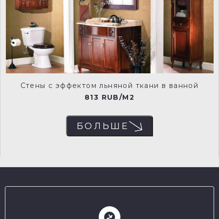
rvd0026
rvd0027
rvd0028
rvd0029
Стены с эффектом льняной ткани в ванной
813 RUB/M2
БОЛЬШЕ
rvd0030
rvd0031
rvd0032
rvd0033