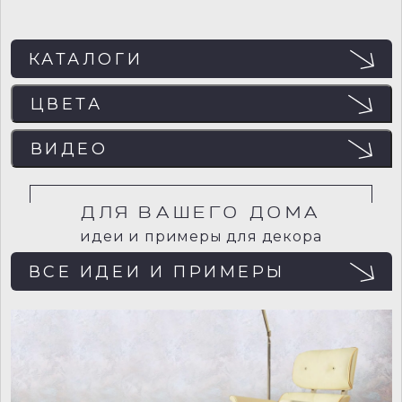
КАТАЛОГИ
ЦВЕТА
ЦВЕТА
ВИДЕО
Отображение цвета на мониторе может не
совпадать с реальным, поэтому рекомендуем
ВИДЕО
заказывать пробный образец (выкрас) для точного
определения цвета.
ДЛЯ ВАШЕГО ДОМА
идеи и примеры для декора
ВСЕ ИДЕИ И ПРИМЕРЫ
Для загрузки внешнего содержимого
необходимо разрешить cookies.
rvd0004
rvd0005
Изменить настройки cookies