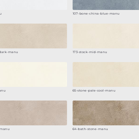
u
107-bone-china-blue-manu
-dark-manu
173-stock-mid-manu
manu
65-stone-pale-cool-manu
-manu
64-bath-stone-manu