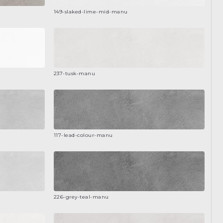
149-slaked-lime-mid-manu
237-tusk-manu
117-lead-colour-manu
226-grey-teal-manu