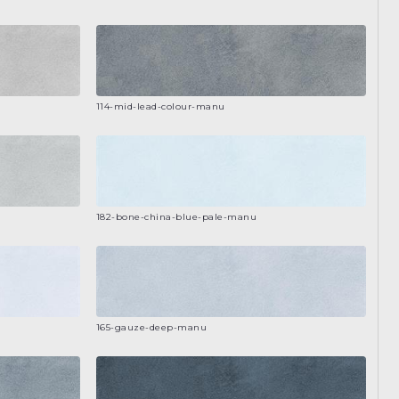
114-mid-lead-colour-manu
182-bone-china-blue-pale-manu
165-gauze-deep-manu