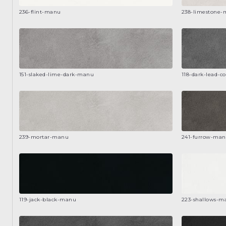
236-flint-manu
238-limestone
151-slaked-lime-dark-manu
118-dark-lead-c
239-mortar-manu
241-furrow-ma
119-jack-black-manu
223-shallows-m