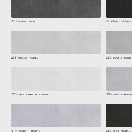
227-scree-man
228-lamp-blac
231-fescue-manu
232-cool-arbou
179-welcome-pale-manu
180-welcome-d
4-mirage-ii-manu
235-toad-manu