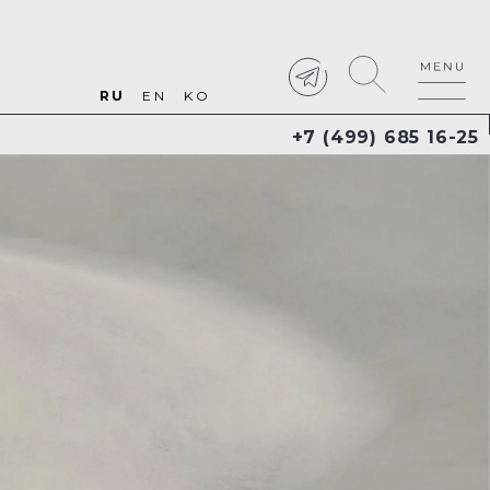
RU
EN
KO
+7 (499) 685 16-25