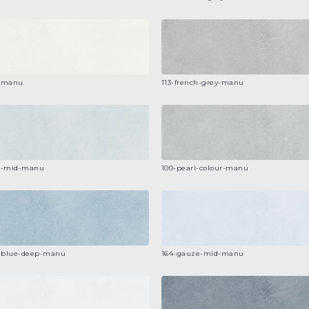
e-manu
113-french-grey-manu
ur-mid-manu
100-pearl-colour-manu
a-blue-deep-manu
164-gauze-mid-manu