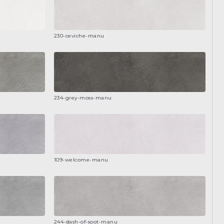
230-ceviche-manu
234-grey-moss-manu
109-welcome-manu
244-dash-of-soot-manu