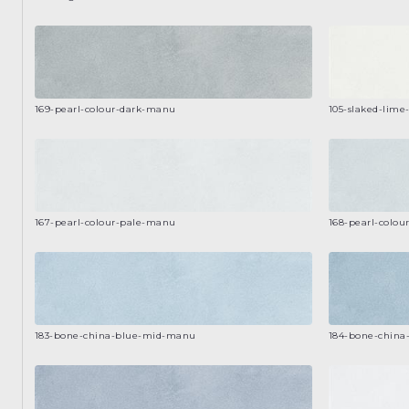
169-pearl-colour-dark-manu
105-slaked-lim
167-pearl-colour-pale-manu
168-pearl-colo
183-bone-china-blue-mid-manu
184-bone-chin