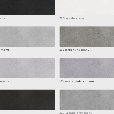
k-manu
229-wood-ash-manu
r-manu
233-serpentine-manu
eep-manu
181-welcome-dark-manu
225-urbane-grey-manu