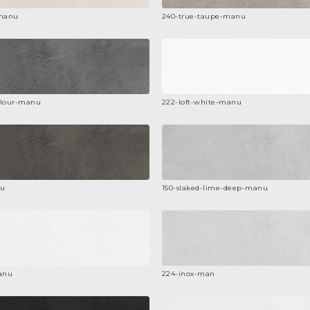
-manu
240-true-taupe-manu
olour-manu
222-loft-white-manu
nu
150-slaked-lime-deep-manu
anu
224-inox-man