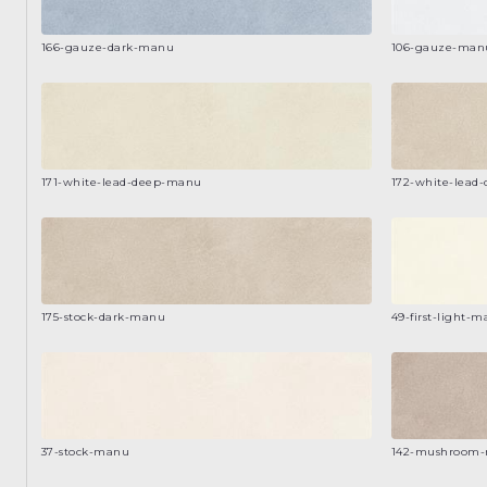
166-gauze-dark-manu
106-gauze-man
171-white-lead-deep-manu
172-white-lead
175-stock-dark-manu
49-first-light-
37-stock-manu
142-mushroom