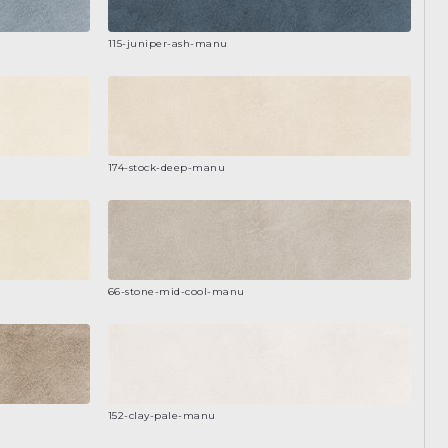
115-juniper-ash-manu
174-stock-deep-manu
66-stone-mid-cool-manu
152-clay-pale-manu