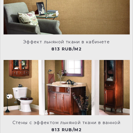
231-fescue-manu
232-cool-arbour-manu
Эффект льняной ткани в кабинете
233-serpentine-manu
234-grey-moss-manu
813 RUB/M2
179-welcome-pale-manu
180-welcome-deep-manu
181-welcome-dark-manu
109-welcome-manu
Стены с эффектом льняной ткани в ванной
813 RUB/M2