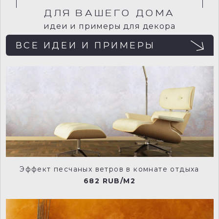
определения цвета.
ДЛЯ ВАШЕГО ДОМА
идеи и примеры для декора
ВСЕ ИДЕИ И ПРИМЕРЫ
Для загрузки внешнего содержимого
необходимо разрешить cookies.
236-flint-manu
238-limestone-manu
Изменить настройки cookies
240-true-taupe-manu
149-slaked-lime-mid-manu
Эффект песчаных ветров в комнате отдыха
682 RUB/M2
151-slaked-lime-dark-manu
118-dark-lead-colour-manu