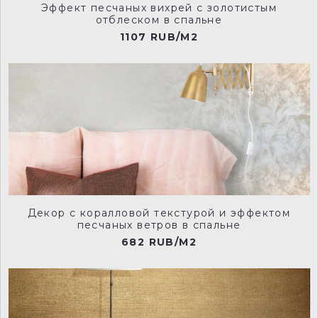
Эффект песчаных вихрей с золотистым
отблеском в спальне
1107 RUB/M2
224-inox-man
226-grey-teal-manu
227-scree-man
228-lamp-black-manu
Декор с коралловой текстурой и эффектом
песчаных ветров в спальне
682 RUB/M2
229-wood-ash-manu
230-ceviche-manu