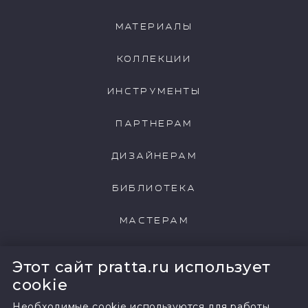
МАТЕРИАЛЫ
КОЛЛЕКЦИИ
167-pearl-colour-pale-manu
168-pearl-colour-mid-manu
ИНСТРУМЕНТЫ
ПАРТНЕРАМ
ДИЗАЙНЕРАМ
100-pearl-colour-manu
182-bone-china-blue-pale-manu
БИБЛИОТЕКА
МАСТЕРАМ
183-bone-china-blue-mid-manu
184-bone-china-blue-deep-manu
НАШИ КЛИЕНТЫ
Этот сайт pratta.ru использует
cookie
Необходимые cookie используются для работы