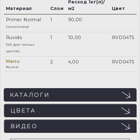
Расход 1кг(л)/
Материал
Слои
м2
Цвет
Primer Normal
1
90,00
Concentrated
Ruvido
1
10,00
RVD0475
D/A (для темных
цветов)
Manu
2
4,00
RVD0475
Normal
КАТАЛОГИ
ЦВЕТА
ЦВЕТА
ВИДЕО
Отображение цвета на мониторе может не
совпадать с реальным, поэтому рекомендуем
ВИДЕО
заказывать пробный образец (выкрас) для точного