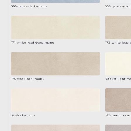
166-gauze-dark-manu
106-gauze-man
171-white-lead-deep-manu
172-white-lead
175-stock-dark-manu
49-first-light-
37-stock-manu
142-mushroom