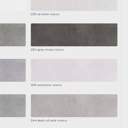
230-ceviche-manu
234-grey-moss-manu
109-welcome-manu
244-dash-of-soot-manu