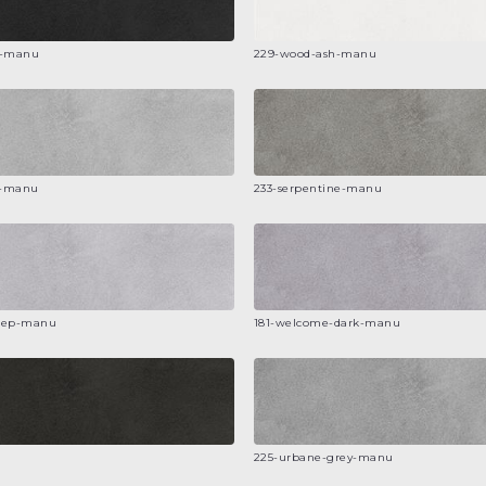
k-manu
229-wood-ash-manu
r-manu
233-serpentine-manu
eep-manu
181-welcome-dark-manu
225-urbane-grey-manu