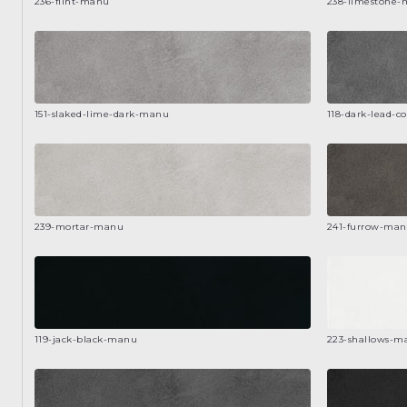
236-flint-manu
238-limestone
151-slaked-lime-dark-manu
118-dark-lead-c
239-mortar-manu
241-furrow-ma
119-jack-black-manu
223-shallows-m