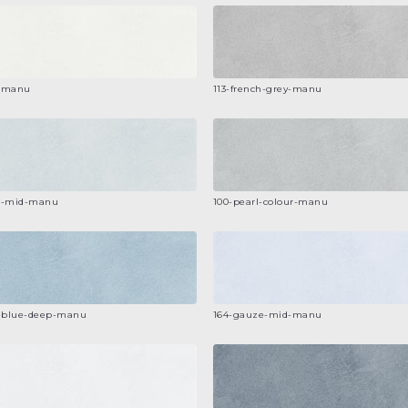
e-manu
113-french-grey-manu
ur-mid-manu
100-pearl-colour-manu
a-blue-deep-manu
164-gauze-mid-manu