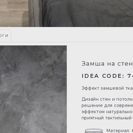
ОГИ
Замша на стен
IDEA CODE: 7
Эффект замшевой ткан
Дизайн стен и потолк
решение для совреме
эффектом натурально
приятный тактильный
Материал: