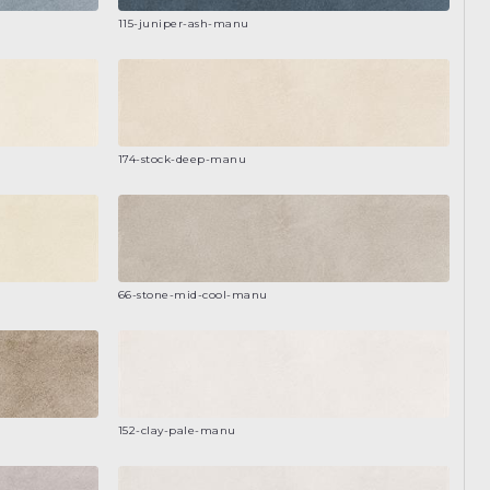
115-juniper-ash-manu
174-stock-deep-manu
66-stone-mid-cool-manu
152-clay-pale-manu