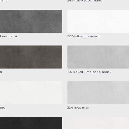
-manu
240-true-taupe-manu
olour-manu
222-loft-white-manu
nu
150-slaked-lime-deep-manu
anu
224-inox-man