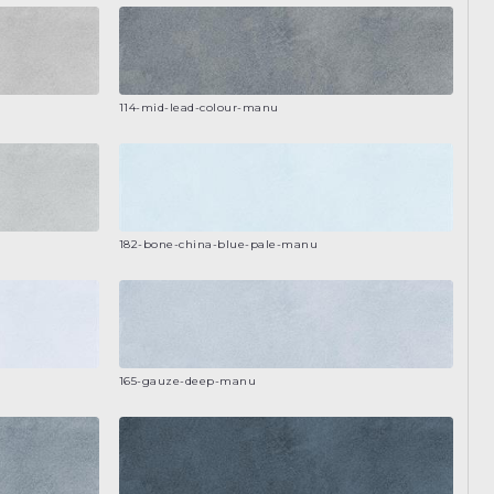
114-mid-lead-colour-manu
182-bone-china-blue-pale-manu
165-gauze-deep-manu