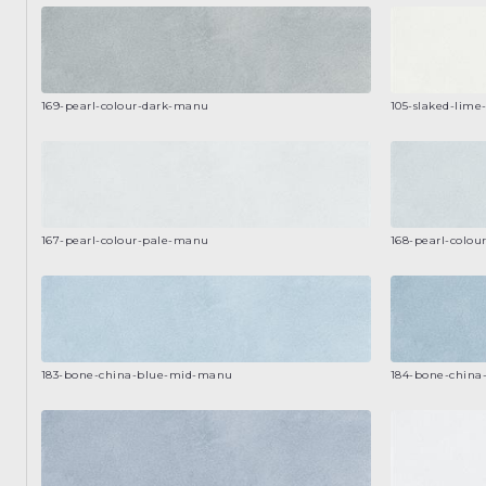
169-pearl-colour-dark-manu
105-slaked-lim
167-pearl-colour-pale-manu
168-pearl-colo
183-bone-china-blue-mid-manu
184-bone-chin