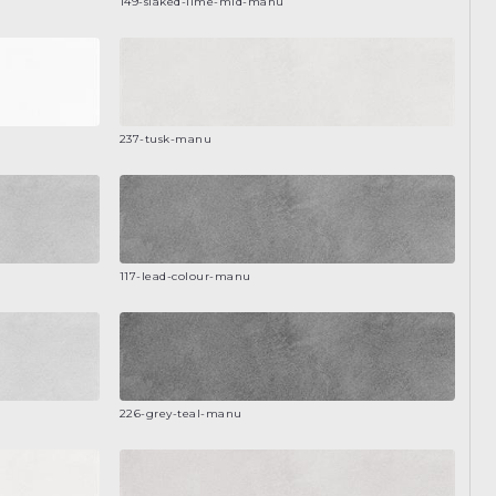
149-slaked-lime-mid-manu
237-tusk-manu
117-lead-colour-manu
226-grey-teal-manu