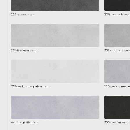
227-scree-man
228-lamp-blac
231-fescue-manu
232-cool-arbou
179-welcome-pale-manu
180-welcome-d
4-mirage-ii-manu
235-toad-manu