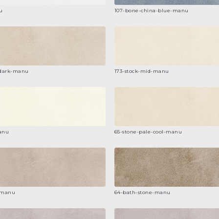
u
107-bone-china-blue-manu
-dark-manu
173-stock-mid-manu
manu
65-stone-pale-cool-manu
-manu
64-bath-stone-manu