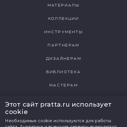
МАТЕРИАЛЫ
КОЛЛЕКЦИИ
167-pearl-colour-pale-manu
168-pearl-colour-mid-manu
ИНСТРУМЕНТЫ
ПАРТНЕРАМ
ДИЗАЙНЕРАМ
100-pearl-colour-manu
182-bone-china-blue-pale-manu
БИБЛИОТЕКА
МАСТЕРАМ
183-bone-china-blue-mid-manu
184-bone-china-blue-deep-manu
НАШИ КЛИЕНТЫ
Этот сайт pratta.ru использует
cookie
Необходимые cookie используются для работы
сайта. Аналитика и внешние сервисы включаются