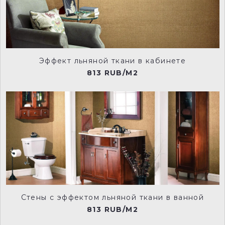
Эффект льняной ткани в кабинете
233-serpentine-manu
234-grey-moss-manu
813 RUB/M2
179-welcome-pale-manu
180-welcome-deep-manu
181-welcome-dark-manu
109-welcome-manu
Стены с эффектом льняной ткани в ванной
813 RUB/M2