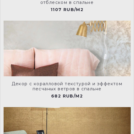
отблеском в спальне
1107 RUB/M2
224-inox-man
226-grey-teal-manu
227-scree-man
228-lamp-black-manu
Декор с коралловой текстурой и эффектом
песчаных ветров в спальне
682 RUB/M2
229-wood-ash-manu
230-ceviche-manu
231-fescue-manu
232-cool-arbour-manu