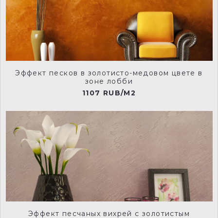
222-loft-white-manu
237-tusk-manu
Эффект песков в золотисто-медовом цвете в
239-mortar-manu
241-furrow-manu
зоне лобби
1107 RUB/M2
150-slaked-lime-deep-manu
117-lead-colour-manu
119-jack-black-manu
223-shallows-manu
Эффект песчаных вихрей с золотистым