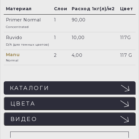
Материал
Слои
Расход 1кг(л)/м2
Цвет
Primer Normal
1
90,00
Concentrated
Ruvido
1
10,00
117G
D/A (для темных цветов)
Manu
2
4,00
117 G
Normal
КАТАЛОГИ
ЦВЕТА
ЦВЕТА
ВИДЕО
Отображение цвета на мониторе может не
совпадать с реальным, поэтому рекомендуем
ВИДЕО
заказывать пробный образец (выкрас) для точного
определения цвета.