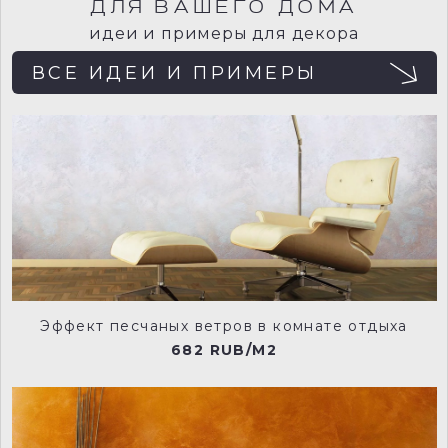
ДЛЯ ВАШЕГО ДОМА
идеи и примеры для декора
ВСЕ ИДЕИ И ПРИМЕРЫ
Для загрузки внешнего содержимого
необходимо разрешить cookies.
236-flint-manu
238-limestone-manu
Изменить настройки cookies
240-true-taupe-manu
149-slaked-lime-mid-manu
Эффект песчаных ветров в комнате отдыха
682 RUB/M2
151-slaked-lime-dark-manu
118-dark-lead-colour-manu