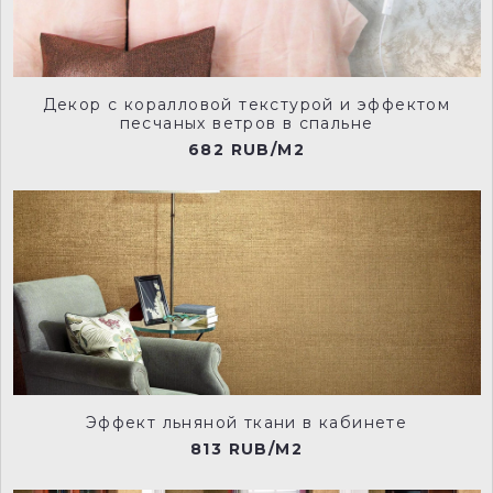
RVD0013
RVD0014
Декор с коралловой текстурой и эффектом
песчаных ветров в спальне
682 RUB/M2
RVD0015
RVD0016
RVD0017
RVD0018
Эффект льняной ткани в кабинете
813 RUB/M2
RVD0019
RVD0020