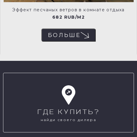
RVD0027
RVD0028
Эффект песчаных ветров в комнате отдыха
682 RUB/M2
БОЛЬШЕ
RVD0029
RVD0030
RVD0031
RVD0032
ГДЕ КУПИТЬ?
RVD0033
RVD0034
найди своего дилера