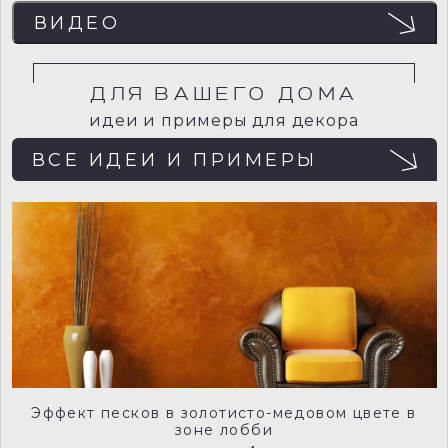
ЦВЕТА
ВИДЕО
Отображение цвета на мониторе может не
совпадать с реальным, поэтому рекомендуем
заказывать пробный образец (выкрас) для точного
определения цвета.
ДЛЯ ВАШЕГО ДОМА
идеи и примеры для декора
ВСЕ ИДЕИ И ПРИМЕРЫ
RVD0001
RVD0002
RVD0004
RVD0003
Эффект песков в золотисто-медовом цвете в
зоне лобби
RVD0005
RVD0006