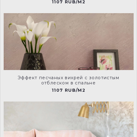
1107 RUB/M2
RVD0007
RVD0008
RVD0009
RVD0010
Эффект песчаных вихрей с золотистым
отблеском в спальне
1107 RUB/M2
RVD0011
RVD0012