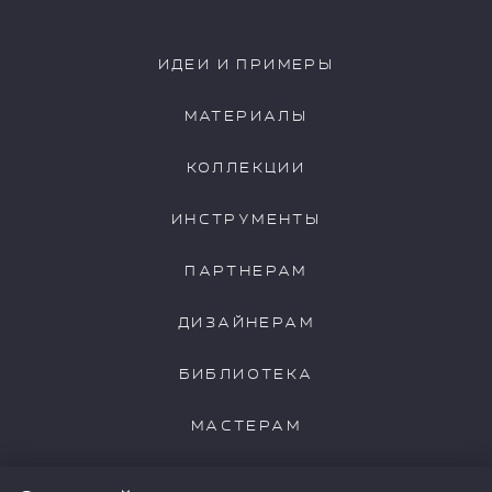
RVD0035
RVD0036
ИДЕИ И ПРИМЕРЫ
МАТЕРИАЛЫ
КОЛЛЕКЦИИ
RVD0037
RVD0038
ИНСТРУМЕНТЫ
ПАРТНЕРАМ
ДИЗАЙНЕРАМ
RVD0039
RVD0040
БИБЛИОТЕКА
МАСТЕРАМ
RVD0041
RVD0042
НАШИ КЛИЕНТЫ