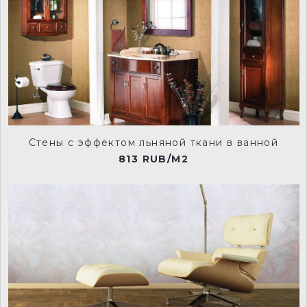
RVD0021
RVD0022
Стены с эффектом льняной ткани в ванной
RVD0023
RVD0024
813 RUB/M2
RVD0025
RVD0026