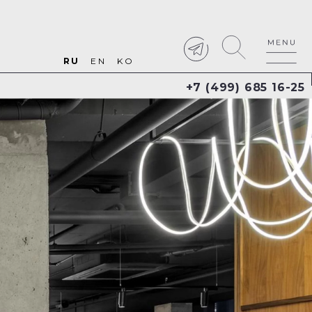
RU
EN
KO
+7 (499) 685 16-25