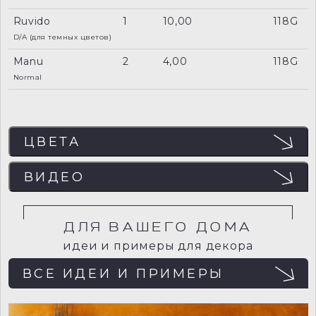
Ruvido
1
10,00
118G
D/A (для темных цветов)
Manu
2
4,00
118G
Normal
ЦВЕТА
ЦВЕТА
ВИДЕО
Отображение цвета на мониторе может не
совпадать с реальным, поэтому рекомендуем
заказывать пробный образец (выкрас) для точного
определения цвета.
ДЛЯ ВАШЕГО ДОМА
идеи и примеры для декора
ВСЕ ИДЕИ И ПРИМЕРЫ
236-flint-manu
238-limestone-manu