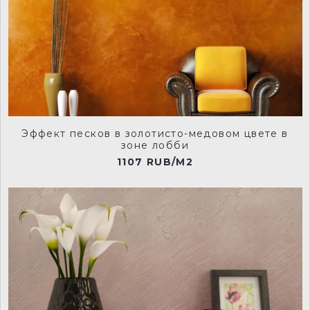
240-true-taupe-manu
149-slaked-lime-mid-manu
Эффект песков в золотисто-медовом цвете в
зоне лобби
151-slaked-lime-dark-manu
118-dark-lead-colour-manu
1107 RUB/M2
222-loft-white-manu
237-tusk-manu