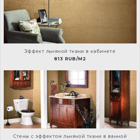
227-scree-man
228-lamp-black-manu
Эффект льняной ткани в кабинете
813 RUB/M2
229-wood-ash-manu
230-ceviche-manu
231-fescue-manu
232-cool-arbour-manu
Стены с эффектом льняной ткани в ванной
233-serpentine-manu
234-grey-moss-manu