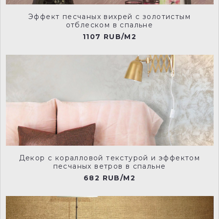
239-mortar-manu
241-furrow-manu
Эффект песчаных вихрей с золотистым
отблеском в спальне
1107 RUB/M2
150-slaked-lime-deep-manu
117-lead-colour-manu
119-jack-black-manu
223-shallows-manu
Декор с коралловой текстурой и эффектом
песчаных ветров в спальне
682 RUB/M2
224-inox-man
226-grey-teal-manu