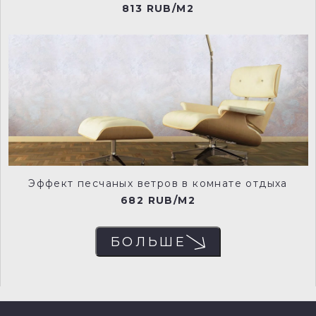
813 RUB/M2
179-welcome-pale-manu
180-welcome-deep-manu
181-welcome-dark-manu
109-welcome-manu
Эффект песчаных ветров в комнате отдыха
682 RUB/M2
БОЛЬШЕ
4-mirage-ii-manu
235-toad-manu