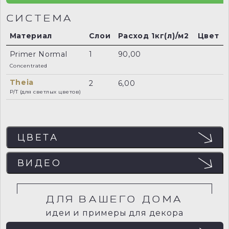
СИСТЕМА
Материал
Слои
Расход 1кг(л)/м2
Цвет
Primer Normal
1
90,00
Concentrated
Theia
2
6,00
P/T (для светлых цветов)
ЦВЕТА
ЦВЕТА
ВИДЕО
Отображение цвета на мониторе может не
совпадать с реальным, поэтому рекомендуем
заказывать пробный образец (выкрас) для точного
определения цвета.
ДЛЯ ВАШЕГО ДОМА
идеи и примеры для декора