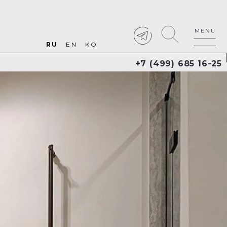
RU
EN
KO
+7 (499) 685 16-25