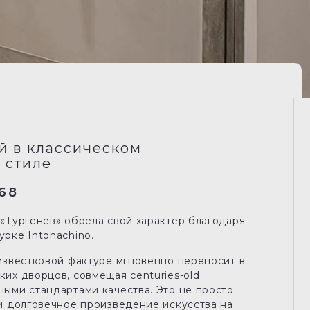
й в классическом
 стиле
68
«Тургенев» обрела свой характер благодаря
рке Intonachino.
известковой фактуре мгновенно переносит в
их дворцов, совмещая centuries-old
ыми стандартами качества. Это не просто
и долговечное произведение искусства на