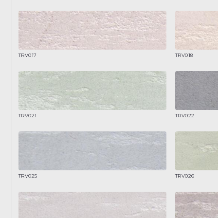
TRV017
TRV018
TRV021
TRV022
TRV025
TRV026