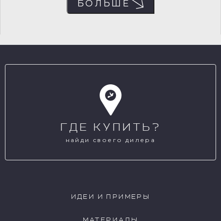
БОЛЬШЕ
NCP033
NCP034
NCP035
NCP036
ГДЕ КУПИТЬ?
NCP037
NCP038
найди своего дилера
NCP039
NCP040
ИДЕИ И ПРИМЕРЫ
МАТЕРИАЛЫ