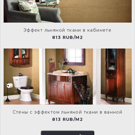
Эффект льняной ткани в кабинете
NCP025
NCP028
813 RUB/M2
NCP029
NCP030
NCP031
NCP032
Стены с эффектом льняной ткани в ванной
813 RUB/M2