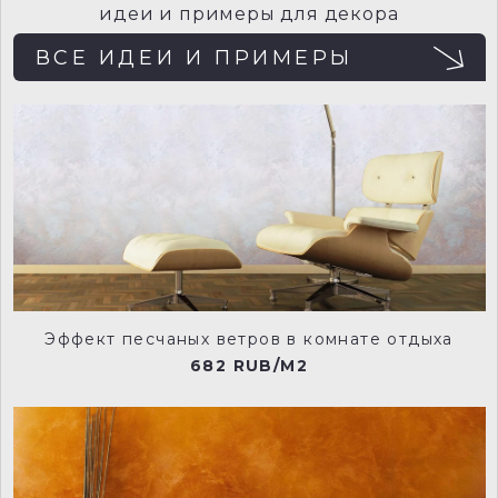
идеи и примеры для декора
ВСЕ ИДЕИ И ПРИМЕРЫ
NCP001
NCP002
NCP003
NCP004
Эффект песчаных ветров в комнате отдыха
682 RUB/M2
NCP005
NCP006