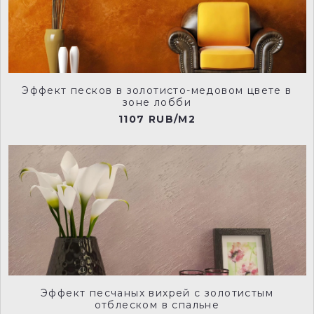
NCP007
NCP008
Эффект песков в золотисто-медовом цвете в
NCP009
NCP010
зоне лобби
1107 RUB/M2
NCP011
NCP012
NCP013
NCP014
Эффект песчаных вихрей с золотистым
отблеском в спальне