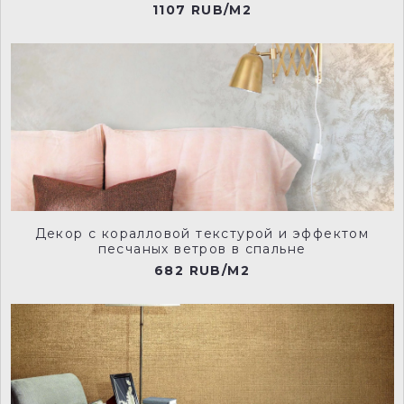
1107 RUB/M2
NCP015
NCP016
NCP017
NCP020
Декор с коралловой текстурой и эффектом
песчаных ветров в спальне
682 RUB/M2
NCP021
NCP022
NCP023
NCP024