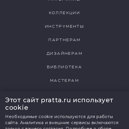
КОЛЛЕКЦИИ
NCP043
NCP044
ИНСТРУМЕНТЫ
ПАРТНЕРАМ
ДИЗАЙНЕРАМ
NCP045
NCP046
БИБЛИОТЕКА
МАСТЕРАМ
NCP047
NCP048
НАШИ КЛИЕНТЫ
Этот сайт pratta.ru использует
cookie
Необходимые cookie используются для работы
сайта. Аналитика и внешние сервисы включаются
NCP049
NCP050
только с вашего согласия.
Подробнее о сборе