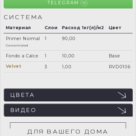
TELEGRAM
СИСТЕМА
Материал
Слои
Расход 1кг(л)/м2
Цвет
Primer Normal
1
90,00
Concentrated
Fondo a Calce
1
10,00
Base
Velvet
3
1,00
RVD0106
ЦВЕТА
ЦВЕТА
ВИДЕО
Отображение цвета на мониторе может не
совпадать с реальным, поэтому рекомендуем
заказывать пробный образец (выкрас) для точного
определения цвета.
ДЛЯ ВАШЕГО ДОМА