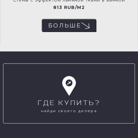
Стены с эффектом льняной ткани в ванной
813 RUB/M2
БОЛЬШЕ
NCP033
NCP034
NCP035
NCP036
ГДЕ КУПИТЬ?
NCP037
NCP038
найди своего дилера