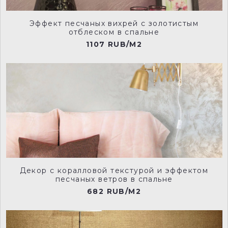
NCP013
NCP014
Эффект песчаных вихрей с золотистым
отблеском в спальне
1107 RUB/M2
NCP015
NCP016
NCP017
NCP020
Декор с коралловой текстурой и эффектом
песчаных ветров в спальне
682 RUB/M2
NCP021
NCP022