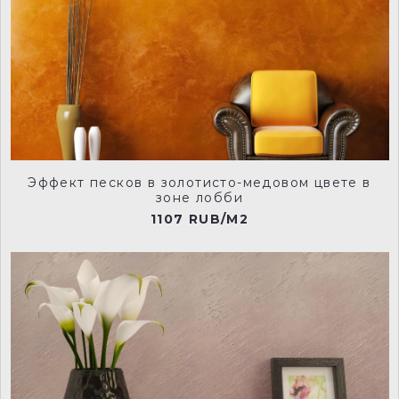
NCP007
NCP008
Эффект песков в золотисто-медовом цвете в
NCP009
NCP010
зоне лобби
1107 RUB/M2
NCP011
NCP012