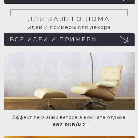
Отображение цвета на мониторе может не
совпадать с реальным, поэтому рекомендуем
заказывать пробный образец (выкрас) для точного
определения цвета.
ДЛЯ ВАШЕГО ДОМА
идеи и примеры для декора
ВСЕ ИДЕИ И ПРИМЕРЫ
NCP001
NCP002
NCP003
NCP004
Эффект песчаных ветров в комнате отдыха
682 RUB/M2
NCP005
NCP006