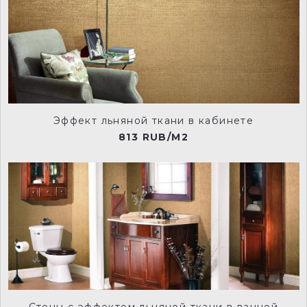
NCP023
NCP024
Эффект льняной ткани в кабинете
NCP025
NCP028
813 RUB/M2
NCP029
NCP030
NCP031
NCP032