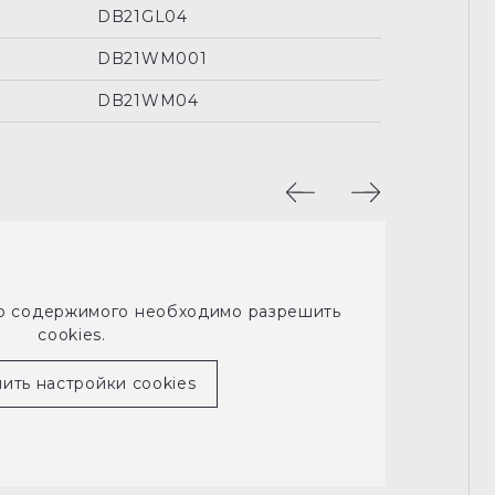
DB21GL04
DB21WM001
DB21WM04
го содержимого необходимо разрешить
cookies.
ить настройки cookies