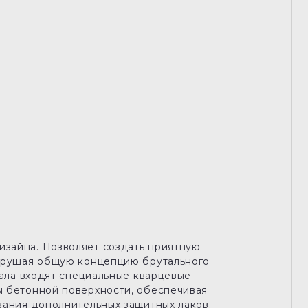
зайна. Позволяет создать приятную
нарушая общую концепцию брутального
иала входят специальные кварцевые
ы бетонной поверхности, обеспечивая
вания дополнительных защитных лаков.