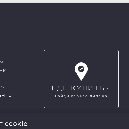
АМ
РАМ
М
ГДЕ КУПИТЬ?
КА
ЕНТЫ
найди своего дилера
т cookie
мация и графические изображения находящиеся на сайте pratta.ru, являю