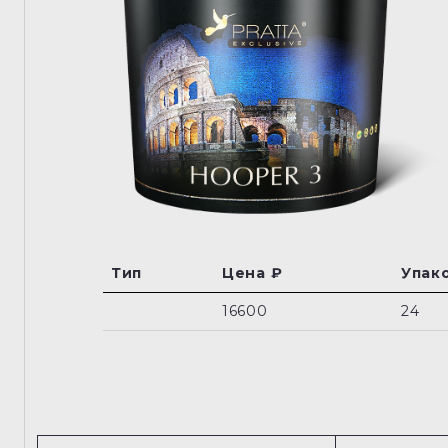
Тип
Цена ₽
Упако
16600
24