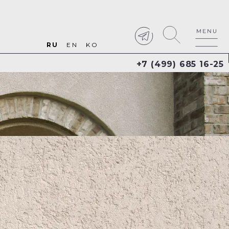
RU
EN
KO
+7 (499) 685 16-25