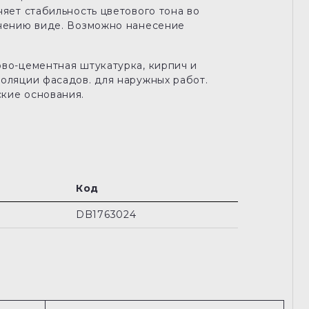
няет стабильность цветового тона во
енению виде. Возможно нанесение
ово-цементная штукатурка, кирпич и
оляции фасадов. для наружных работ.
кие основания.
Код
DB1763024