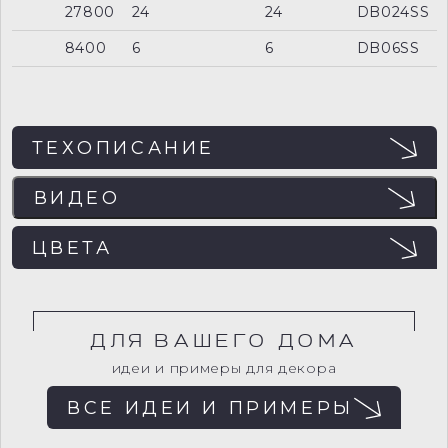
27800
24
24
DB024SS
8400
6
6
DB06SS
ТЕХОПИСАНИЕ
ВИДЕО
ЭФФЕКТЫ
ЦВЕТА
ДЛЯ ВАШЕГО ДОМА
Для загрузки внешнего содержимого
необходимо разрешить cookies.
идеи и примеры для декора
ВСЕ ИДЕИ И ПРИМЕРЫ
Изменить настройки cookies