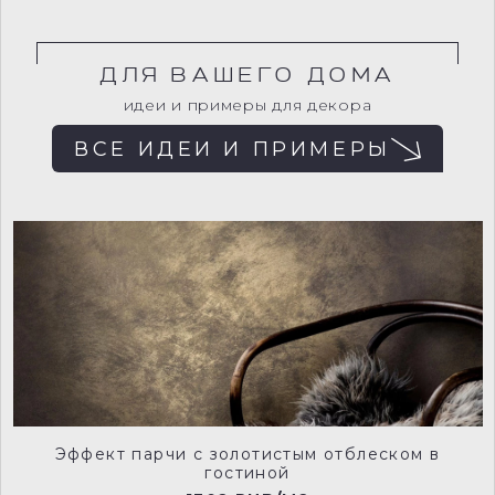
ДЛЯ ВАШЕГО ДОМА
Для загрузки внешнего содержимого
необходимо разрешить cookies.
идеи и примеры для декора
ВСЕ ИДЕИ И ПРИМЕРЫ
Изменить настройки cookies
Эффект парчи с золотистым отблеском в
гостиной