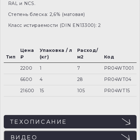
RAL и NCS.
Степень блеска: 2,6% (матовая)
Класс истираемости (DIN EN13300): 2
Цена
Упаковка / л
Расход/
Тип
₽
(кг)
м2
Код
2200
1
7
PR04WT001
6600
4
28
PR04WT04
21600
15
105
PR04WT15
ТЕХОПИСАНИЕ
ВИДЕО