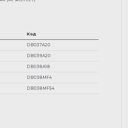
Код
DB037A20
DB039A20
DB038A18
DB038MF4
DB038MF54