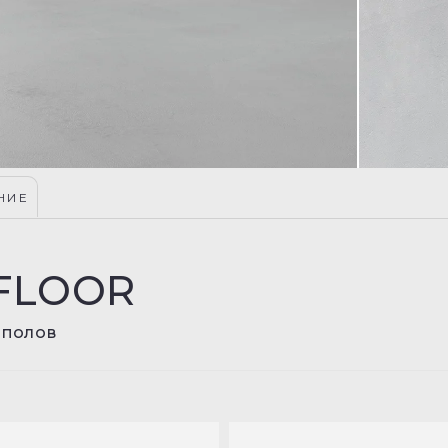
НИЕ
FLOOR
 полов