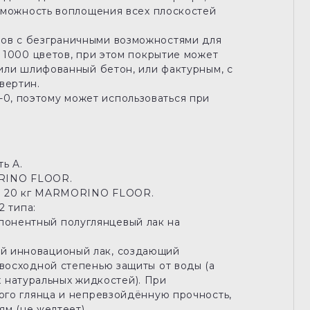
зможность воплощения всех плоскостей
в с безграничными возможностями для
 1000 цветов, при этом покрытие может
или шлифованный бетон, или фактурным, с
вертин.
, поэтому может использоваться при
ь A.
ORINO FLOOR.
ля 20 кг MARMORINO FLOOR.
2 типа:
нентный полуглянцевый лак на
 инновационый лак, создающий
восходной степенью защиты от воды (a
их натуральных жидкостей). При
ого глянца и непревзойдённую прочность,
ям (не желтеет).