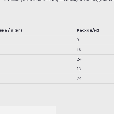
ка / л (кг)
Расход/м2
9
16
24
10
24