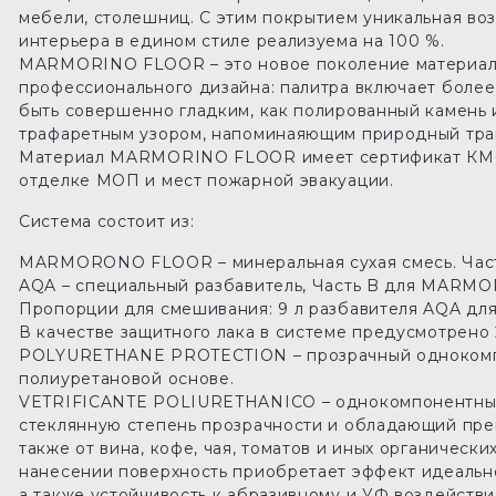
мебели, столешниц. С этим покрытием уникальная во
интерьера в едином стиле реализуема на 100 %.
MARMORINO FLOOR – это новое поколение материало
профессионального дизайна: палитра включает более
быть совершенно гладким, как полированный камень 
трафаретным узором, напоминаяющим природный тра
Материал MARMORINO FLOOR имеет сертификат КМ-0
отделке МОП и мест пожарной эвакуации.
Система состоит из:
MARMORONO FLOOR – минеральная сухая смесь. Част
AQA – специальный разбавитель, Часть B для MARM
Пропорции для смешивания: 9 л разбавителя AQA д
В качестве защитного лака в системе предусмотрено 
POLYURETHANE PROTECTION – прозрачный однокомпо
полиуретановой основе.
VETRIFICANTE POLIURETHANICO – однокомпонентный
стеклянную степень прозрачности и обладающий пре
также от вина, кофе, чая, томатов и иных органическ
нанесении поверхность приобретает эффект идеальн
а также устойчивость к абразивному и УФ воздействи