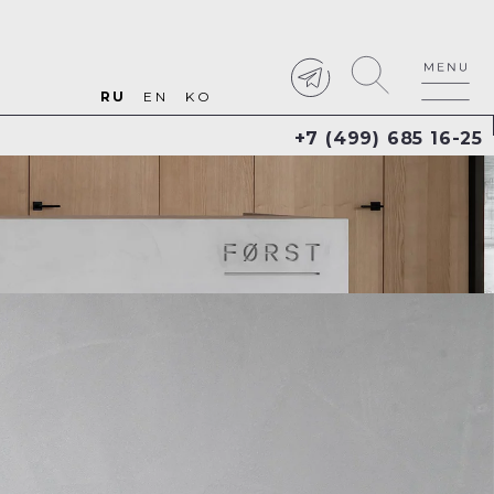
RU
EN
KO
+7 (499) 685 16-25