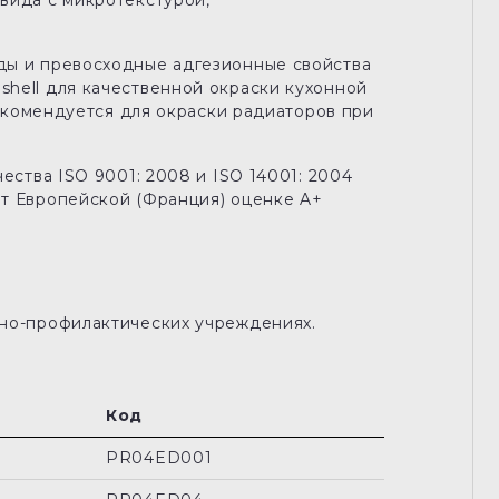
вида с микротекстурой,
ды и превосходные адгезионные свойства
hell для качественной окраски кухонной
Рекомендуется для окраски радиаторов при
ества ISO 9001: 2008 и ISO 14001: 2004
ет Европейской (Франция) оценке A+
бно-профилактических учреждениях.
Код
PR04ED001