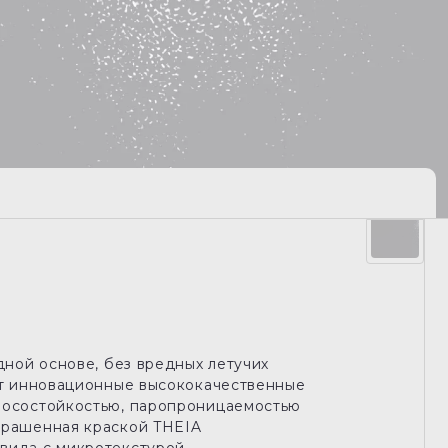
дной основе, без вредных летучих
дят инновационные высококачественные
зносостойкостью, паропроницаемостью
крашенная краской THEIA