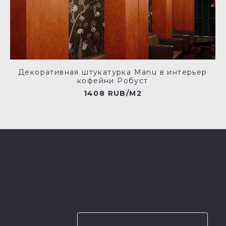
Декоративная штукатурка Manu в интерьер
кофейни Робуст
1408 RUB/M2