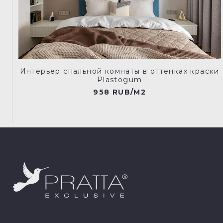
Интерьер спальной комнаты в оттенках краски
Plastogum
958 RUB/M2