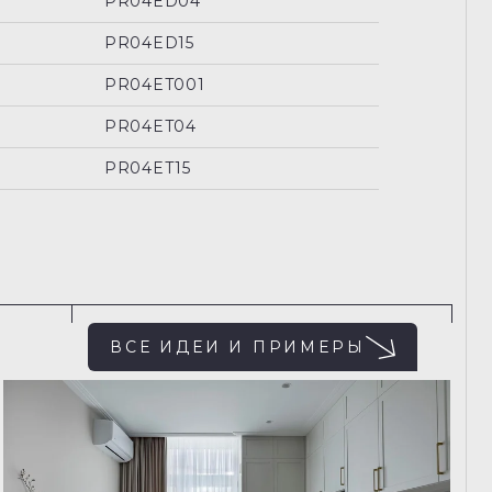
PR04ED04
PR04ED15
PR04ET001
PR04ET04
PR04ET15
ВСЕ ИДЕИ И ПРИМЕРЫ