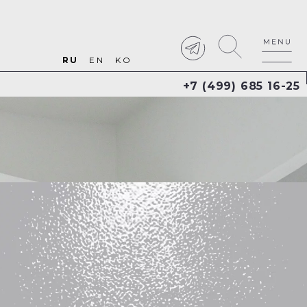
RU
EN
KO
+7 (499) 685 16-25