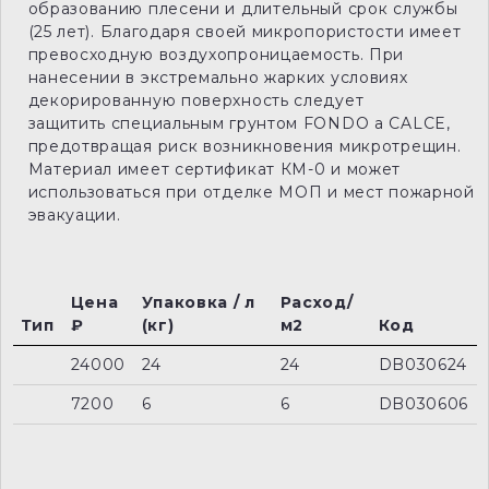
образованию плесени и длительный срок службы
(25 лет). Благодаря своей микропористости имеет
превосходную воздухопроницаемость. При
нанесении в экстремально жарких условиях
декорированную поверхность следует
защитить специальным грунтом FONDO a CALCE,
предотвращая риск возникновения микротрещин.
Материал имеет сертификат КМ-0 и может
использоваться при отделке МОП и мест пожарной
эвакуации.
Цена
Упаковка / л
Расход/
Тип
₽
(кг)
м2
Код
24000
24
24
DB030624
7200
6
6
DB030606