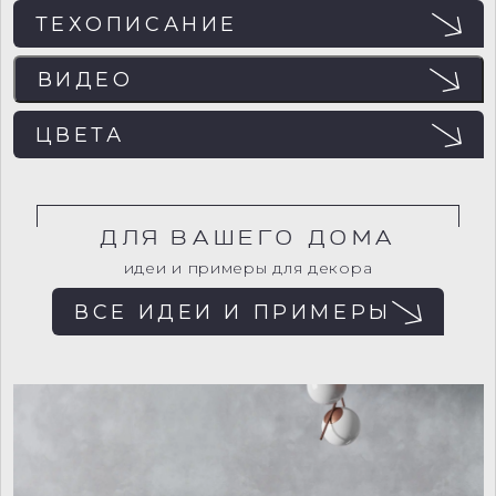
ТЕХОПИСАНИЕ
ВИДЕО
ЭФФЕКТЫ
ЦВЕТА
ДЛЯ ВАШЕГО ДОМА
Для загрузки внешнего содержимого
необходимо разрешить cookies.
идеи и примеры для декора
ВСЕ ИДЕИ И ПРИМЕРЫ
Изменить настройки cookies