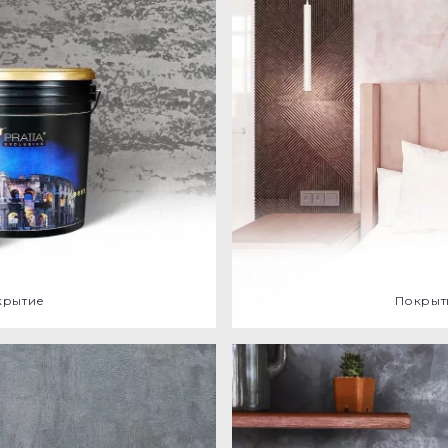
O
крытие
Покрыт